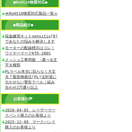
●RoHS10物質対応●
≪RoHS10物質対応製品一覧≫
●商品紹介●
採血練習キットsensitiv(R)
であなたの悩みを解決します
モーターの配線標示はコレ！
ワイヤーマークKTD-200S
メッシュ工事用旗 ☆選べる文
字８種類
PLラベル本当に貼らなく大丈
夫？製造物責任(PL)法対策に
欠かせない警告ラベル｜組み
合わせ2万通り以上
お客様の声
2026-04-05 レーザーマー
クバンド購入のお客様より
2025-12-09 マークバンド
購入のお客様より