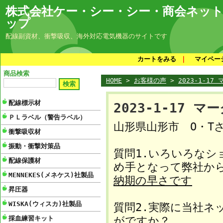
株式会社ケー・シー・シー・商会ネッ
ップ
配線副資材、衝撃吸収、海外対応電気機器のサイトです
カートをみる
｜
マイペー
商品検索
HOME
>
お客様の声
>
2023-1-1
配線標示材
2023-1-17
ＰＬラベル（警告ラベル）
山形県山形市 O・T
衝撃吸収材
振動・衝撃対策品
質問1.いろいろな
配線保護材
め手となって弊社か
MENNEKES(メネケス)社製品
納期の早さです
昇圧器
WISKA(ウィスカ)社製品
質問2.実際に当社ネ
採血練習キット
がですか？