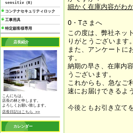
sensitiv（R）
細かく在庫内容がわ
コンテナセキュリティロック
工事用具
O・Tさまへ
特定顧客様専用
この度は、弊社ネッ
りがとうございます
店長紹介
また、アンケートに
す。
納期の早さ、在庫内
うございます。
これからも、急なご
速にお届けできるよ
こんにちは。
店長の林と申します。
よろしくお願い致します。
今後とも
お引き立て
店長日記はこちら >>
カレンダー