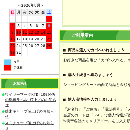
＜
2026年8月
＞
日
月
火
水
木
金
土
1
2
3
4
5
6
7
8
9
10
11
12
13
14
15
ご利用案内
16
17
18
19
20
21
22
23
24
25
26
27
28
29
■ 商品を選んでカゴへいれましょう
30
31
お好きな商品を選び「カゴへ入れる」
今日
定休日
■ 購入手続きへ進みましょう
お知らせ
ショッピングカート画面で商品と金額
ワイヤーマークKTD-100関係
■ 購入者情報を入力しましょう
の綿布ラベル 値上げのお知ら
せ
「お名前」「ご住所」「電話番号」「
端末キャップ値上げのお知ら
当店のカートは「SSL」で個人情報が
せ
※携帯各社のキャリアメールをご入力
スミチューブ値上げのお知ら
せ