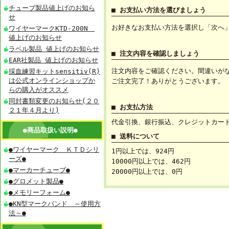
チューブ製品値上げのお知ら
■ お支払い方法を選びましょう
せ
お好きなお支払い方法を選択し「次へ
ワイヤーマークKTD-200N
値上げのお知らせ
ラベル製品 値上げのお知らせ
■ 注文内容を確認しましょう
EAR社製品 値上げのお知らせ
注文内容をご確認ください。間違いが
採血練習キットsensitiv(R)
は公式オンラインショップか
ご注文完了！ありがとうございます。
らの購入がオススメ
同封書類変更のお知らせ(２０
■ お支払方法
２１年４月より)
代金引換、銀行振込、クレジットカー
●商品取扱い説明●
■ 送料について
●ワイヤーマーク ＫＴＤシリ
1円以上では、924円
ーズ●
10000円以上では、462円
●マーカーチューブ●
20000円以上では、0円
●グロメット製品●
●メモリーフォーム●
●KN型マークバンド ～使用方
法～●