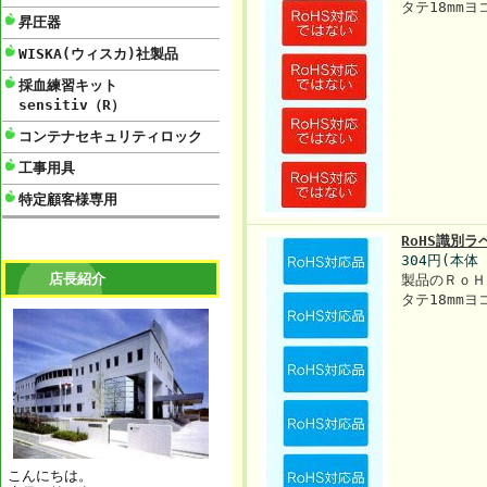
タテ18mmヨ
昇圧器
WISKA(ウィスカ)社製品
採血練習キット
sensitiv（R）
コンテナセキュリティロック
工事用具
特定顧客様専用
RoHS識別ラ
304円(本体
店長紹介
製品のＲｏＨ
タテ18mmヨ
こんにちは。