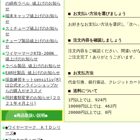
の綿布ラベル 値上げのお知ら
せ
■ お支払い方法を選びましょう
端末キャップ値上げのお知ら
せ
お好きなお支払い方法を選択し「次へ
スミチューブ値上げのお知ら
せ
■ 注文内容を確認しましょう
チューブ製品値上げのお知ら
せ
注文内容をご確認ください。間違いが
ワイヤーマークKTD-200N
ご注文完了！ありがとうございます。
値上げのお知らせ
ラベル製品 値上げのお知らせ
EAR社製品 値上げのお知らせ
■ お支払方法
採血練習キットsensitiv(R)
代金引換、銀行振込、クレジットカー
は公式オンラインショップか
らの購入がオススメ
■ 送料について
同封書類変更のお知らせ(２０
1円以上では、924円
２１年４月より)
10000円以上では、462円
20000円以上では、0円
●商品取扱い説明●
●ワイヤーマーク ＫＴＤシリ
ーズ●
●マーカーチューブ●