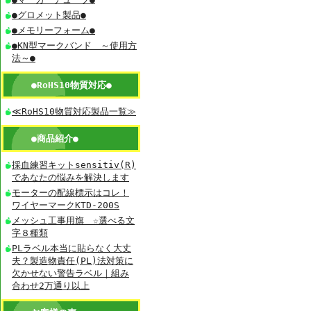
●グロメット製品●
●メモリーフォーム●
●KN型マークバンド ～使用方
法～●
●RoHS10物質対応●
≪RoHS10物質対応製品一覧≫
●商品紹介●
採血練習キットsensitiv(R)
であなたの悩みを解決します
モーターの配線標示はコレ！
ワイヤーマークKTD-200S
メッシュ工事用旗 ☆選べる文
字８種類
PLラベル本当に貼らなく大丈
夫？製造物責任(PL)法対策に
欠かせない警告ラベル｜組み
合わせ2万通り以上