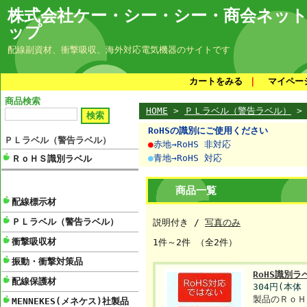
株式会社ケー・シー・シー・商会ネッ
ップ
配線副資材、衝撃吸収、海外対応電気機器のサイトです
カートをみる
｜
マイペー
商品検索
HOME
>
ＰＬラベル（警告ラベル）
>
RoHSの識別にご使用ください
ＰＬラベル（警告ラベル）
●
赤地→RoHS 非対応
●
青地→RoHS 対応
ＲｏＨＳ識別ラベル
商品一覧
配線標示材
ＰＬラベル（警告ラベル）
説明付き /
写真のみ
衝撃吸収材
1件～2件 （全2件）
振動・衝撃対策品
RoHS識別ラ
配線保護材
304円(本体
製品のＲｏＨ
MENNEKES(メネケス)社製品