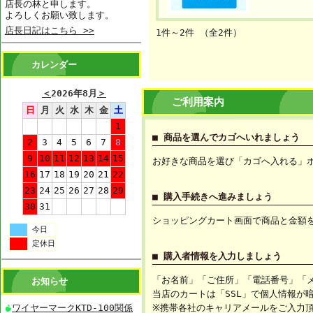
店長の林と申します。
よろしくお願い致します。
店長日記はこちら >>
1件～2件 （全2件）
カレンダー
＜
2026年8月
＞
ご利用案内
日
月
火
水
木
金
土
1
■ 商品を選んでカゴへいれましょう
2
3
4
5
6
7
8
9
10
11
12
13
14
15
お好きな商品を選び「カゴへ入れる」
16
17
18
19
20
21
22
23
24
25
26
27
28
29
■ 購入手続きへ進みましょう
30
31
ショッピングカート画面で商品と金額
今日
定休日
■ 購入者情報を入力しましょう
「お名前」「ご住所」「電話番号」「
お知らせ
当店のカートは「SSL」で個人情報が
ワイヤーマークKTD-100関係
※携帯各社のキャリアメールをご入力