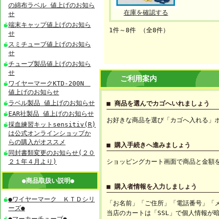
の綿布ラベル 値上げのお知ら
在庫を確認する
せ
端末キャップ値上げのお知ら
1件～8件 （全8件）
せ
スミチューブ値上げのお知ら
せ
チューブ製品値上げのお知ら
せ
ご利用案内
ワイヤーマークKTD-200N
値上げのお知らせ
ラベル製品 値上げのお知らせ
■ 商品を選んでカゴへいれましょう
EAR社製品 値上げのお知らせ
お好きな商品を選び「カゴへ入れる」
採血練習キットsensitiv(R)
は公式オンラインショップか
らの購入がオススメ
■ 購入手続きへ進みましょう
同封書類変更のお知らせ(２０
２１年４月より)
ショッピングカート画面で商品と金額
●商品取扱い説明●
■ 購入者情報を入力しましょう
●ワイヤーマーク ＫＴＤシリ
「お名前」「ご住所」「電話番号」「
ーズ●
当店のカートは「SSL」で個人情報が
●マーカーチューブ●