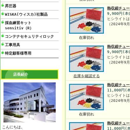
昇圧器
熱収縮チュー
9,900円(本
WISKA(ウィスカ)社製品
ヒシライトは
採血練習キット
（2024年
sensitiv（R）
コンテナセキュリティロック
在庫切れ
工事用具
熱収縮チュー
9,900円(本
特定顧客様専用
ヒシライトは
（2024年
店長紹介
在庫を確認する
熱収縮チュー
11,000円(
ヒシライトは
（2024年
在庫切れ
熱収縮チュー
こんにちは。
11,000円(