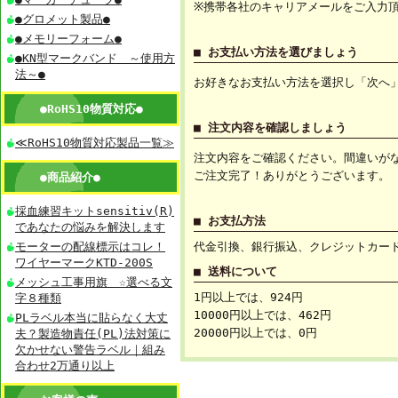
※携帯各社のキャリアメールをご入力
●グロメット製品●
●メモリーフォーム●
■ お支払い方法を選びましょう
●KN型マークバンド ～使用方
法～●
お好きなお支払い方法を選択し「次へ
●RoHS10物質対応●
■ 注文内容を確認しましょう
≪RoHS10物質対応製品一覧≫
注文内容をご確認ください。間違いが
ご注文完了！ありがとうございます。
●商品紹介●
採血練習キットsensitiv(R)
■ お支払方法
であなたの悩みを解決します
モーターの配線標示はコレ！
代金引換、銀行振込、クレジットカー
ワイヤーマークKTD-200S
■ 送料について
メッシュ工事用旗 ☆選べる文
1円以上では、924円
字８種類
10000円以上では、462円
PLラベル本当に貼らなく大丈
20000円以上では、0円
夫？製造物責任(PL)法対策に
欠かせない警告ラベル｜組み
合わせ2万通り以上