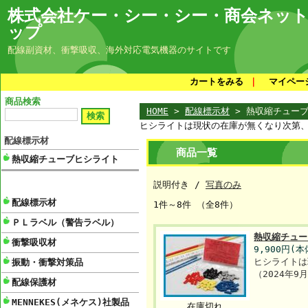
株式会社ケー・シー・シー・商会ネッ
ップ
配線副資材、衝撃吸収、海外対応電気機器のサイトです
カートをみる
｜
マイペー
商品検索
HOME
>
配線標示材
> 熱収縮チュー
ヒシライトは現状の在庫が無くなり次第、ご
配線標示材
商品一覧
熱収縮チューブヒシライト
説明付き /
写真のみ
配線標示材
1件～8件 （全8件）
ＰＬラベル（警告ラベル）
熱収縮チュー
衝撃吸収材
9,900円(本
ヒシライトは
振動・衝撃対策品
（2024年
配線保護材
MENNEKES(メネケス)社製品
在庫切れ