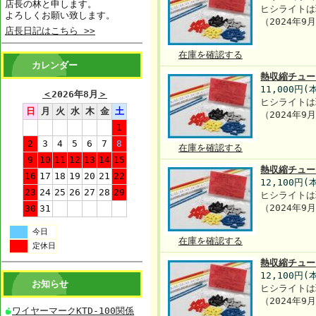
店長の林と申します。
ヒシライトは
よろしくお願い致します。
（2024年
店長日記はこちら >>
在庫を確認する
カレンダー
熱収縮チュー
11,000円(
＜
2026年8月
＞
ヒシライトは
日
月
火
水
木
金
土
（2024年
1
2
3
4
5
6
7
8
在庫を確認する
9
10
11
12
13
14
15
熱収縮チュー
16
17
18
19
20
21
22
12,100円(
23
24
25
26
27
28
29
ヒシライトは
（2024年
30
31
今日
在庫を確認する
定休日
熱収縮チュー
12,100円(
お知らせ
ヒシライトは
（2024年
ワイヤーマークKTD-100関係